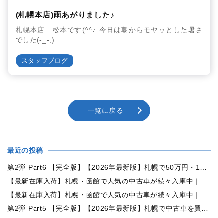
(札幌本店)雨あがりました♪
札幌本店 松本です(^^♪ 今日は朝からモヤッとした暑さ
でした(-_-;) ……
スタッフブログ
一覧に戻る
最近の投稿
第2弾 Part6 【完全版】【2026年最新版】札幌で50万円・100万円・150万円ならどんな中古車が買える？予算別中古車選び完全ガイド
【最新在庫入荷】札幌・函館で人気の中古車が続々入庫中｜早い者勝ち！【トヨタ ヴォクシー2.0ZS煌Ⅱ 4WD】
【最新在庫入荷】札幌・函館で人気の中古車が続々入庫中｜早い者勝ち！【ダイハツ タント660カスタムX 4WD】
第2弾 Part5 【完全版】【2026年最新版】札幌で中古車を買うなら何月がおすすめ？狙い目の時期・冬前に買うメリットを徹底解説