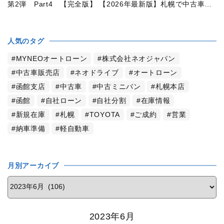
第2弾 Part4 【完全版】 【2026年最新版】札幌で中古車を買うなら2WDと4WDどっち？北海道の雪道・燃費・価格・維持費を徹底比較
人気のタグ
MYNEOオートローン
株式会社ネオジャパン
中古車販売店
ネオドライブ
オートローン
函館支店
中古車
中古ミニバン
札幌本店
函館
自社ローン
自社分割
在庫情報
新規在庫
札幌
TOYOTA
ご成約
営業
納車準備
軽自動車
月別アーカイブ
2023年6月