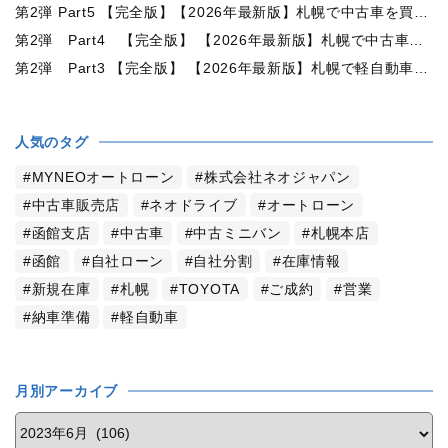
第2弾 Part5 【完全版】【2026年最新版】札幌で中古車を買うなら何月がおすすめ？狙い目の時期・冬前に買うメリットを徹底解説
第2弾 Part4 【完全版】 【2026年最新版】札幌で中古車を買うなら2WDと4WDどっち？北海道の雪道・燃費・価格・維持費を徹底比較
第2弾 Part3 【完全版】 【2026年最新版】札幌で軽自動車を持つと月々いくら？維持費・ガソリン・保険・車検・冬タイヤまで徹底解説
人気のタグ
MYNEOオートローン
株式会社ネオジャパン
中古車販売店
ネオドライブ
オートローン
函館支店
中古車
中古ミニバン
札幌本店
函館
自社ローン
自社分割
在庫情報
新規在庫
札幌
TOYOTA
ご成約
営業
納車準備
軽自動車
月別アーカイブ