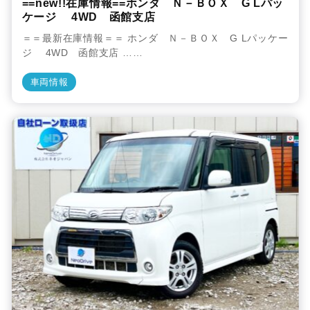
==new!!在庫情報==ホンダ Ｎ－ＢＯＸ G Lパッ
ケージ 4WD 函館支店
＝＝最新在庫情報＝＝ ホンダ Ｎ－ＢＯＸ G Lパッケー
ジ 4WD 函館支店 ……
車両情報