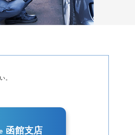
い。
函館支店
e