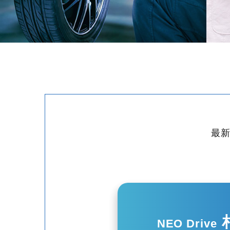
最
NEO Drive