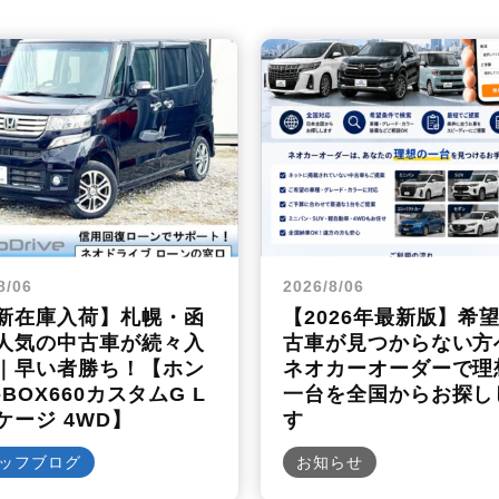
8/06
2026/8/06
新在庫入荷】札幌・函
【2026年最新版】希
人気の中古車が続々入
古車が見つからない方
｜早い者勝ち！【ホン
ネオカーオーダーで理
-BOX660カスタムG L
一台を全国からお探し
ケージ 4WD】
す
ッフブログ
お知らせ