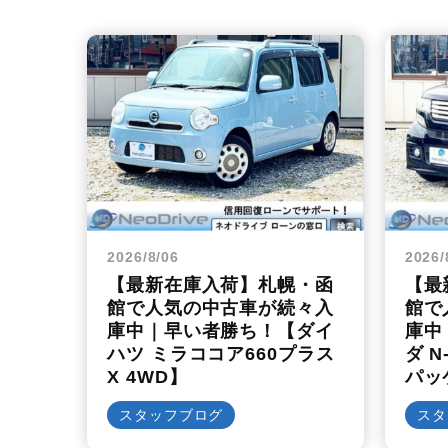
2026/8/06
2026/
【最新在庫入荷】札幌・函
【最
館で人気の中古車が続々入
館で
庫中｜早い者勝ち！【ダイ
庫中
ハツ ミラココア660プラス
ダ N
X 4WD】
パッ
スタッフブログ
スタ