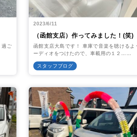
2023/6/11
（函館支店）作ってみました！(笑)
く過ご
函館支店大島です！ 車庫で音楽を聴けるよ
ーディオをつけたので、車載用の１２……
スタッフブログ