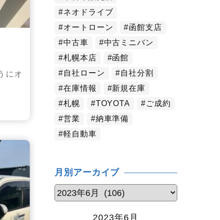
ネオドライブ
オートローン
函館支店
中古車
中古ミニバン
札幌本店
函館
自社ローン
自社分割
うにオ
在庫情報
新規在庫
札幌
TOYOTA
ご成約
営業
納車準備
軽自動車
月別アーカイブ
2023年6月