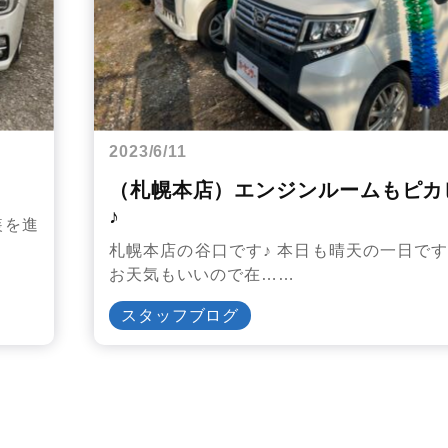
2023/6/11
（札幌本店）エンジンルームもピカ
♪
装を進
札幌本店の谷口です♪ 本日も晴天の一日です(*
お天気もいいので在……
スタッフブログ