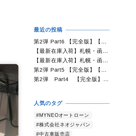
最近の投稿
第2弾 Part6 【完全版】【2026年最新版】札幌で50万円・100万円・150万円ならどんな中古車が買える？予算別中古車選び完全ガイド
【最新在庫入荷】札幌・函館で人気の中古車が続々入庫中｜早い者勝ち！【トヨタ ヴォクシー2.0ZS煌Ⅱ 4WD】
【最新在庫入荷】札幌・函館で人気の中古車が続々入庫中｜早い者勝ち！【ダイハツ タント660カスタムX 4WD】
第2弾 Part5 【完全版】【2026年最新版】札幌で中古車を買うなら何月がおすすめ？狙い目の時期・冬前に買うメリットを徹底解説
第2弾 Part4 【完全版】 【2026年最新版】札幌で中古車を買うなら2WDと4WDどっち？北海道の雪道・燃費・価格・維持費を徹底比較
人気のタグ
MYNEOオートローン
株式会社ネオジャパン
中古車販売店