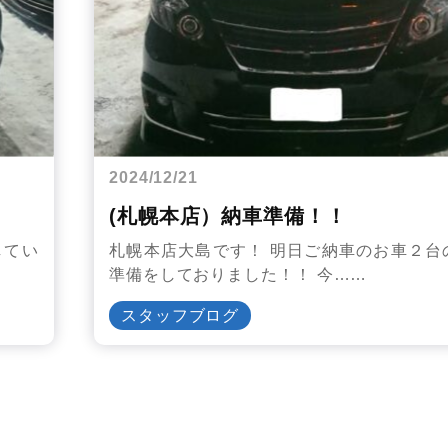
2024/12/21
(札幌本店）納車準備！！
してい
札幌本店大島です！ 明日ご納車のお車２台
準備をしておりました！！ 今……
スタッフブログ