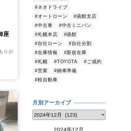
ネオドライブ
オートローン
函館支店
中古車
中古ミニバン
御座
札幌本店
函館
自社ローン
自社分割
ありが
在庫情報
新規在庫
札幌
TOYOTA
ご成約
営業
納車準備
軽自動車
月別アーカイブ
2024年12月