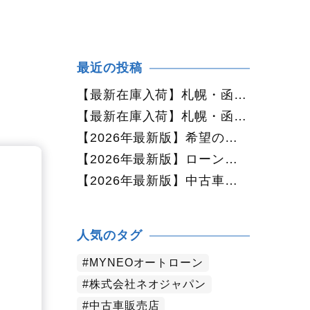
最近の投稿
【最新在庫入荷】札幌・函館で人気の中古車が続々入庫中｜早い者勝ち！【ダイハツ ミラココア660プラスX 4WD】
【最新在庫入荷】札幌・函館で人気の中古車が続々入庫中｜早い者勝ち！【ホンダ N-BOX660カスタムG Lパッケージ 4WD】
【2026年最新版】希望の中古車が見つからない方へ｜ネオカーオーダーで理想の一台を全国からお探しします
【2026年最新版】ローンに不安がある方へ｜ネオドライブローンの窓口で新しいカーライフをサポート
【2026年最新版】中古車購入でよくある質問20選｜初めての方でも失敗しない完全ガイド【札幌・北海道対応】
人気のタグ
MYNEOオートローン
株式会社ネオジャパン
中古車販売店