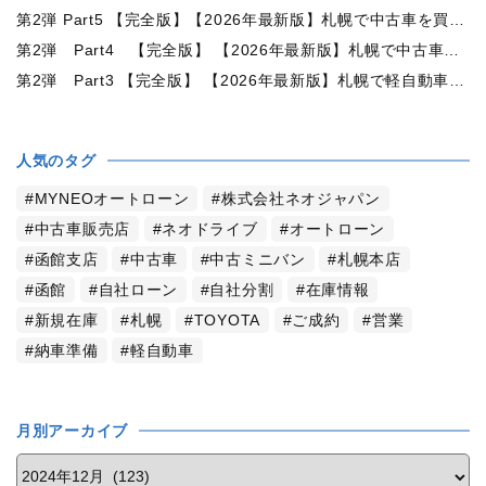
第2弾 Part5 【完全版】【2026年最新版】札幌で中古車を買うなら何月がおすすめ？狙い目の時期・冬前に買うメリットを徹底解説
第2弾 Part4 【完全版】 【2026年最新版】札幌で中古車を買うなら2WDと4WDどっち？北海道の雪道・燃費・価格・維持費を徹底比較
第2弾 Part3 【完全版】 【2026年最新版】札幌で軽自動車を持つと月々いくら？維持費・ガソリン・保険・車検・冬タイヤまで徹底解説
人気のタグ
MYNEOオートローン
株式会社ネオジャパン
中古車販売店
ネオドライブ
オートローン
函館支店
中古車
中古ミニバン
札幌本店
函館
自社ローン
自社分割
在庫情報
新規在庫
札幌
TOYOTA
ご成約
営業
納車準備
軽自動車
月別アーカイブ