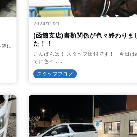
2024/11/21
(函館支店)書類関係が色々終わりま
た！！
美装に
こんばんは！ スタッフ田鎖です！ 今日は
でに色々……
スタッフブログ