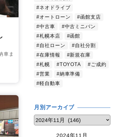
ネオドライブ
オートローン
函館支店
中古車
中古ミニバン
し
札幌本店
函館
自社ローン
自社分割
納車ま
在庫情報
新規在庫
札幌
TOYOTA
ご成約
営業
納車準備
軽自動車
月別アーカイブ
2024年11月