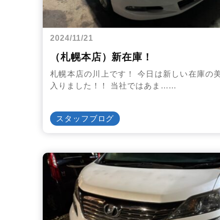
2024/11/21
（札幌本店）新在庫！
札幌本店の川上です！ 今日は新しい在庫の
入りました！！ 当社ではあま……
スタッフブログ