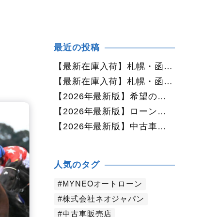
最近の投稿
【最新在庫入荷】札幌・函館で人気の中古車が続々入庫中｜早い者勝ち！【ダイハツ ミラココア660プラスX 4WD】
【最新在庫入荷】札幌・函館で人気の中古車が続々入庫中｜早い者勝ち！【ホンダ N-BOX660カスタムG Lパッケージ 4WD】
【2026年最新版】希望の中古車が見つからない方へ｜ネオカーオーダーで理想の一台を全国からお探しします
【2026年最新版】ローンに不安がある方へ｜ネオドライブローンの窓口で新しいカーライフをサポート
【2026年最新版】中古車購入でよくある質問20選｜初めての方でも失敗しない完全ガイド【札幌・北海道対応】
人気のタグ
MYNEOオートローン
株式会社ネオジャパン
中古車販売店