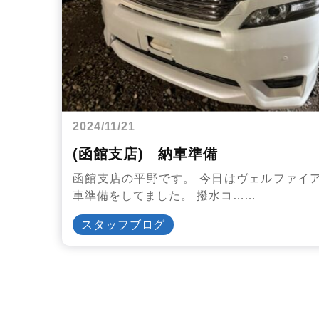
2024/11/21
(函館支店) 納車準備
函館支店の平野です。 今日はヴェルファイ
車準備をしてました。 撥水コ……
スタッフブログ