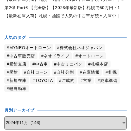
第2弾 Part6 【完全版】【2026年最新版】札幌で50万円・100万円・150万円ならどんな中古車が買える？予算別中古車選び完全ガイド
【最新在庫入荷】札幌・函館で人気の中古車が続々入庫中｜早い者勝ち！【トヨタ ヴォクシー2.0ZS煌Ⅱ 4WD】
人気のタグ
MYNEOオートローン
株式会社ネオジャパン
中古車販売店
ネオドライブ
オートローン
函館支店
中古車
中古ミニバン
札幌本店
函館
自社ローン
自社分割
在庫情報
札幌
新規在庫
TOYOTA
ご成約
営業
納車準備
軽自動車
月別アーカイブ