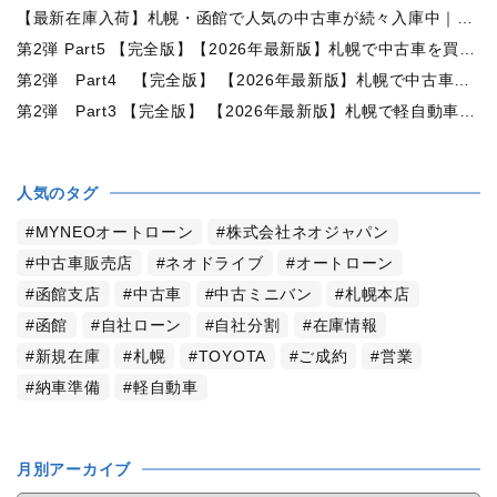
【最新在庫入荷】札幌・函館で人気の中古車が続々入庫中｜早い者勝ち！【ダイハツ タント660カスタムX 4WD】
第2弾 Part5 【完全版】【2026年最新版】札幌で中古車を買うなら何月がおすすめ？狙い目の時期・冬前に買うメリットを徹底解説
第2弾 Part4 【完全版】 【2026年最新版】札幌で中古車を買うなら2WDと4WDどっち？北海道の雪道・燃費・価格・維持費を徹底比較
第2弾 Part3 【完全版】 【2026年最新版】札幌で軽自動車を持つと月々いくら？維持費・ガソリン・保険・車検・冬タイヤまで徹底解説
人気のタグ
MYNEOオートローン
株式会社ネオジャパン
中古車販売店
ネオドライブ
オートローン
函館支店
中古車
中古ミニバン
札幌本店
函館
自社ローン
自社分割
在庫情報
新規在庫
札幌
TOYOTA
ご成約
営業
納車準備
軽自動車
月別アーカイブ