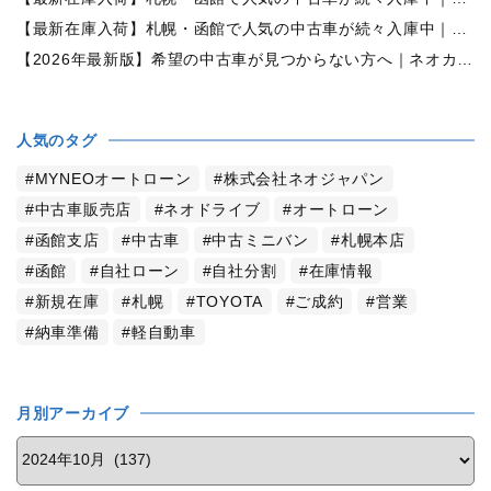
【最新在庫入荷】札幌・函館で人気の中古車が続々入庫中｜早い者勝ち！【ホンダ N-BOX660カスタムG Lパッケージ 4WD】
【2026年最新版】希望の中古車が見つからない方へ｜ネオカーオーダーで理想の一台を全国からお探しします
人気のタグ
MYNEOオートローン
株式会社ネオジャパン
中古車販売店
ネオドライブ
オートローン
函館支店
中古車
中古ミニバン
札幌本店
函館
自社ローン
自社分割
在庫情報
新規在庫
札幌
TOYOTA
ご成約
営業
納車準備
軽自動車
月別アーカイブ