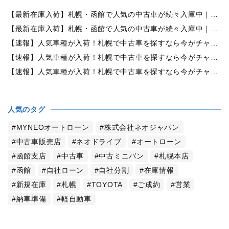
【最新在庫入荷】札幌・函館で人気の中古車が続々入庫中｜早い者勝ち！【日産 セレナ2.0HスターVセレクション+Safety 4WD】
【最新在庫入荷】札幌・函館で人気の中古車が続々入庫中｜早い者勝ち！【ホンダ オデッセイ2.4Mエアロパッケージ 4WD】
【速報】人気車種が入荷！札幌で中古車を探すなら今がチャンス！早い者勝ち！【トヨタ・シエンタ1.5G 4WD】
【速報】人気車種が入荷！札幌で中古車を探すなら今がチャンス！早い者勝ち！【日産・エルグランド 3.5 350ハイウェイスターアーバンクロム4WD】
【速報】人気車種が入荷！札幌で中古車を探すなら今がチャンス！早い者勝ち！【ホンダ・オデッセイ 2.4アブソルートEXホンダセンシング 4WD】
人気のタグ
MYNEOオートローン
株式会社ネオジャパン
中古車販売店
ネオドライブ
オートローン
函館支店
中古車
中古ミニバン
札幌本店
函館
自社ローン
自社分割
在庫情報
新規在庫
札幌
TOYOTA
ご成約
営業
納車準備
軽自動車