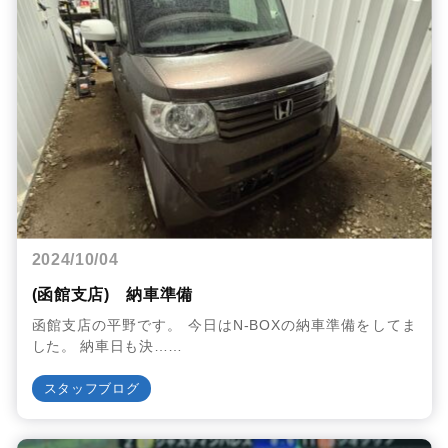
2024/10/04
(函館支店) 納車準備
函館支店の平野です。 今日はN-BOXの納車準備をしてま
した。 納車日も決……
スタッフブログ