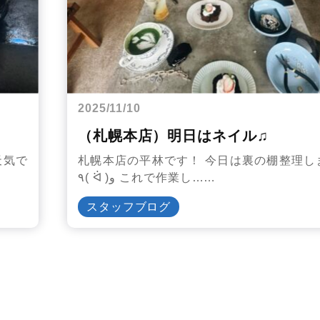
2025/11/10
（札幌本店）明日はネイル♫
天気で
札幌本店の平林です！ 今日は裏の棚整理し
٩( ᐛ )و これで作業し……
スタッフブログ