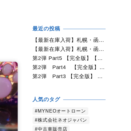
最近の投稿
【最新在庫入荷】札幌・函館で人気の中古車が続々入庫中｜早い者勝ち！【トヨタ ヴォクシー2.0ZS煌Ⅱ 4WD】
【最新在庫入荷】札幌・函館で人気の中古車が続々入庫中｜早い者勝ち！【ダイハツ タント660カスタムX 4WD】
第2弾 Part5 【完全版】【2026年最新版】札幌で中古車を買うなら何月がおすすめ？狙い目の時期・冬前に買うメリットを徹底解説
第2弾 Part4 【完全版】 【2026年最新版】札幌で中古車を買うなら2WDと4WDどっち？北海道の雪道・燃費・価格・維持費を徹底比較
第2弾 Part3 【完全版】 【2026年最新版】札幌で軽自動車を持つと月々いくら？維持費・ガソリン・保険・車検・冬タイヤまで徹底解説
人気のタグ
MYNEOオートローン
株式会社ネオジャパン
中古車販売店