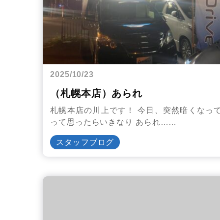
2025/10/23
（札幌本店）あられ
札幌本店の川上です！ 今日、突然暗くなっ
って思ったらいきなり あられ……
スタッフブログ