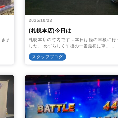
2025/10/23
(札幌本店)今日は
てきま
札幌本店の竹内です…本日は軽の車検に行
した。 めずらしく午後の一番最初に車……
スタッフブログ