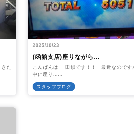
2025/10/23
(函館支店)座りながら…
てきた
こんばんは！ 田鎖です！！ 最近なのです
中に座り……
スタッフブログ