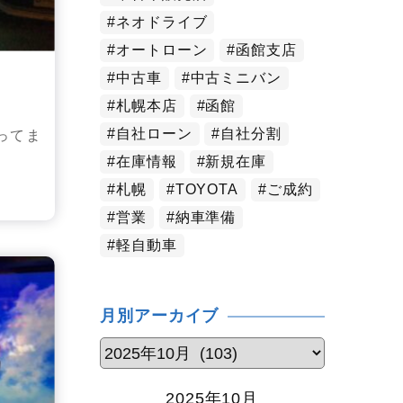
ネオドライブ
オートローン
函館支店
中古車
中古ミニバン
札幌本店
函館
自社ローン
自社分割
ってま
在庫情報
新規在庫
札幌
TOYOTA
ご成約
営業
納車準備
軽自動車
月別アーカイブ
2025年10月