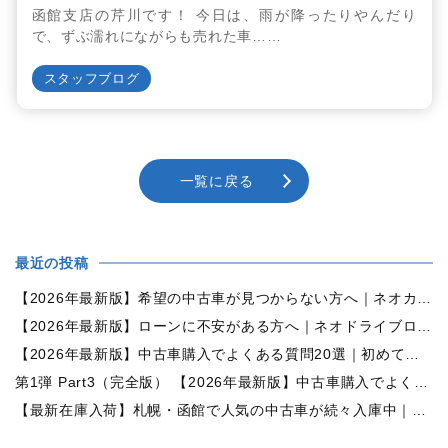
函館支店の芹川です！ 今日は、雨が降ったりやんだり
で、ずぶ濡れにながらも売れた車……
スタッフブログ
一覧に戻る
最近の投稿
【2026年最新版】希望の中古車が見つからない方へ｜ネオカーオーダーで理想の一台を全国からお探しします
【2026年最新版】ローンに不安がある方へ｜ネオドライブローンの窓口で新しいカーライフをサポート
【2026年最新版】中古車購入でよくある質問20選｜初めての方でも失敗しない完全ガイド【札幌・北海道対応】
第1弾 Part3（完全版） 【2026年最新版】中古車購入でよくある質問20選｜初めての方でも失敗しない完全ガイド【札幌・北海道対応】
【最新在庫入荷】札幌・函館で人気の中古車が続々入庫中｜早い者勝ち！【日産 セレナ2.0HスターVセレクション+Safety 4WD】