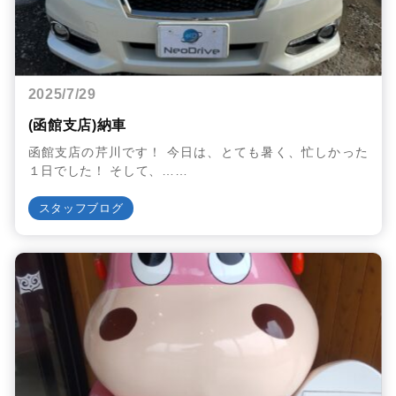
2025/7/29
(函館支店)納車
函館支店の芹川です！ 今日は、とても暑く、忙しかった
１日でした！ そして、……
スタッフブログ