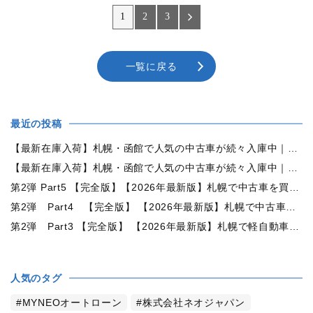
1
2
3
一覧に戻る
最近の投稿
【最新在庫入荷】札幌・函館で人気の中古車が続々入庫中｜早い者勝ち！【トヨタ ヴォクシー2.0ZS煌Ⅱ 4WD】
【最新在庫入荷】札幌・函館で人気の中古車が続々入庫中｜早い者勝ち！【ダイハツ タント660カスタムX 4WD】
第2弾 Part5 【完全版】【2026年最新版】札幌で中古車を買うなら何月がおすすめ？狙い目の時期・冬前に買うメリットを徹底解説
第2弾 Part4 【完全版】 【2026年最新版】札幌で中古車を買うなら2WDと4WDどっち？北海道の雪道・燃費・価格・維持費を徹底比較
第2弾 Part3 【完全版】 【2026年最新版】札幌で軽自動車を持つと月々いくら？維持費・ガソリン・保険・車検・冬タイヤまで徹底解説
人気のタグ
MYNEOオートローン
株式会社ネオジャパン