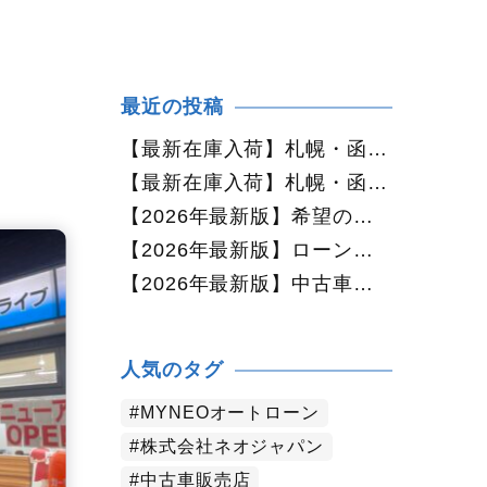
最近の投稿
【最新在庫入荷】札幌・函館で人気の中古車が続々入庫中｜早い者勝ち！【ダイハツ ミラココア660プラスX 4WD】
【最新在庫入荷】札幌・函館で人気の中古車が続々入庫中｜早い者勝ち！【ホンダ N-BOX660カスタムG Lパッケージ 4WD】
【2026年最新版】希望の中古車が見つからない方へ｜ネオカーオーダーで理想の一台を全国からお探しします
【2026年最新版】ローンに不安がある方へ｜ネオドライブローンの窓口で新しいカーライフをサポート
【2026年最新版】中古車購入でよくある質問20選｜初めての方でも失敗しない完全ガイド【札幌・北海道対応】
人気のタグ
MYNEOオートローン
株式会社ネオジャパン
中古車販売店