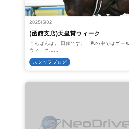
2025/5/02
(函館支店)天皇賞ウィーク
こんばんは。 田鎖です。 私の中ではゴー
ウィーク……
スタッフブログ