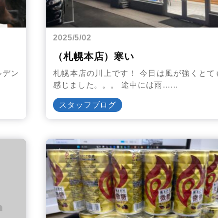
2025/5/02
（札幌本店）寒い
ルデン
札幌本店の川上です！ 今日は風が強くとて
感じました。。。 途中には雨……
スタッフブログ