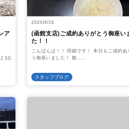
2025/4/16
ウンア
(函館支店)ご成約ありがとう御座い
た！！
こんばんは！！ 田鎖です！ 本日もご成約あ
う御座いました！ 都……
.5S
スタッフブログ