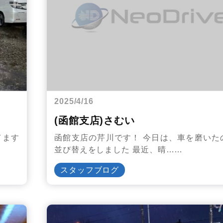
2025/4/16
(函館支店)さむい
てます
函館支店の芹川です！ 今日は、車を磨いた
並び替えをしました 最近、晴……
スタッフブログ