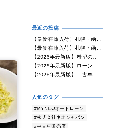
最近の投稿
【最新在庫入荷】札幌・函館で人気の中古車が続々入庫中｜早い者勝ち！【ダイハツ ミラココア660プラスX 4WD】
【最新在庫入荷】札幌・函館で人気の中古車が続々入庫中｜早い者勝ち！【ホンダ N-BOX660カスタムG Lパッケージ 4WD】
【2026年最新版】希望の中古車が見つからない方へ｜ネオカーオーダーで理想の一台を全国からお探しします
【2026年最新版】ローンに不安がある方へ｜ネオドライブローンの窓口で新しいカーライフをサポート
【2026年最新版】中古車購入でよくある質問20選｜初めての方でも失敗しない完全ガイド【札幌・北海道対応】
人気のタグ
MYNEOオートローン
株式会社ネオジャパン
中古車販売店