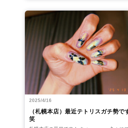
2025/4/16
（札幌本店）最近テトリスガチ勢で
笑