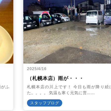
2025/4/16
（札幌本店）雨が・・・
雨がふ
札幌本店の川上です！ 今日も雨が降り続
た。。。。 気温も寒く元気に営……
スタッフブログ