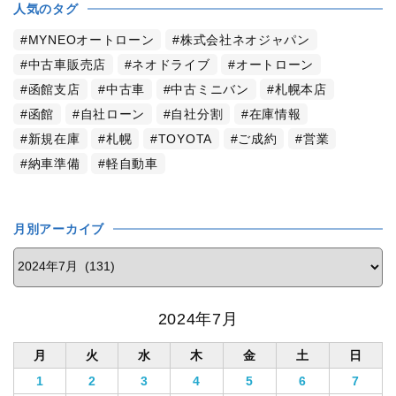
人気のタグ
MYNEOオートローン
株式会社ネオジャパン
中古車販売店
ネオドライブ
オートローン
函館支店
中古車
中古ミニバン
札幌本店
函館
自社ローン
自社分割
在庫情報
新規在庫
札幌
TOYOTA
ご成約
営業
納車準備
軽自動車
月別アーカイブ
2024年7月
月
火
水
木
金
土
日
1
2
3
4
5
6
7