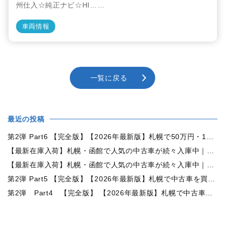
州仕入☆純正ナビ☆HI……
車両情報
一覧に戻る
最近の投稿
第2弾 Part6 【完全版】【2026年最新版】札幌で50万円・100万円・150万円ならどんな中古車が買える？予算別中古車選び完全ガイド
【最新在庫入荷】札幌・函館で人気の中古車が続々入庫中｜早い者勝ち！【トヨタ ヴォクシー2.0ZS煌Ⅱ 4WD】
【最新在庫入荷】札幌・函館で人気の中古車が続々入庫中｜早い者勝ち！【ダイハツ タント660カスタムX 4WD】
第2弾 Part5 【完全版】【2026年最新版】札幌で中古車を買うなら何月がおすすめ？狙い目の時期・冬前に買うメリットを徹底解説
第2弾 Part4 【完全版】 【2026年最新版】札幌で中古車を買うなら2WDと4WDどっち？北海道の雪道・燃費・価格・維持費を徹底比較