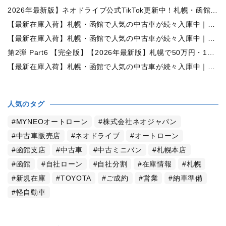
2026年最新版】ネオドライブ公式TikTok更新中！札幌・函館の中古車情報を動画で発信
【最新在庫入荷】札幌・函館で人気の中古車が続々入庫中｜早い者勝ち！【日産 ルークス660X 4WD】
【最新在庫入荷】札幌・函館で人気の中古車が続々入庫中｜早い者勝ち！【ダイハツ ムーヴコンテ660L 4WD】
第2弾 Part6 【完全版】【2026年最新版】札幌で50万円・100万円・150万円ならどんな中古車が買える？予算別中古車選び完全ガイド
【最新在庫入荷】札幌・函館で人気の中古車が続々入庫中｜早い者勝ち！【トヨタ ヴォクシー2.0ZS煌Ⅱ 4WD】
人気のタグ
MYNEOオートローン
株式会社ネオジャパン
中古車販売店
ネオドライブ
オートローン
函館支店
中古車
中古ミニバン
札幌本店
函館
自社ローン
自社分割
在庫情報
札幌
新規在庫
TOYOTA
ご成約
営業
納車準備
軽自動車