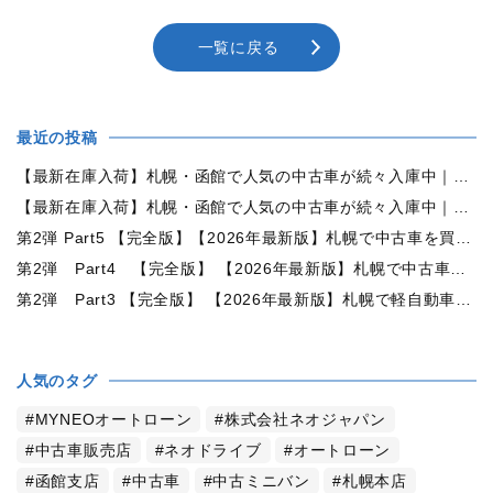
一覧に戻る
最近の投稿
【最新在庫入荷】札幌・函館で人気の中古車が続々入庫中｜早い者勝ち！【トヨタ ヴォクシー2.0ZS煌Ⅱ 4WD】
【最新在庫入荷】札幌・函館で人気の中古車が続々入庫中｜早い者勝ち！【ダイハツ タント660カスタムX 4WD】
第2弾 Part5 【完全版】【2026年最新版】札幌で中古車を買うなら何月がおすすめ？狙い目の時期・冬前に買うメリットを徹底解説
第2弾 Part4 【完全版】 【2026年最新版】札幌で中古車を買うなら2WDと4WDどっち？北海道の雪道・燃費・価格・維持費を徹底比較
第2弾 Part3 【完全版】 【2026年最新版】札幌で軽自動車を持つと月々いくら？維持費・ガソリン・保険・車検・冬タイヤまで徹底解説
人気のタグ
MYNEOオートローン
株式会社ネオジャパン
中古車販売店
ネオドライブ
オートローン
函館支店
中古車
中古ミニバン
札幌本店