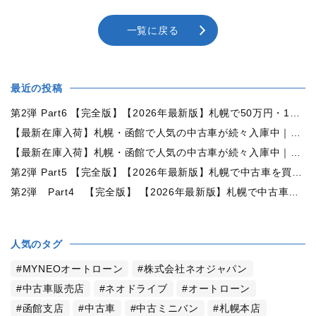
一覧に戻る
最近の投稿
第2弾 Part6 【完全版】【2026年最新版】札幌で50万円・100万円・150万円ならどんな中古車が買える？予算別中古車選び完全ガイド
【最新在庫入荷】札幌・函館で人気の中古車が続々入庫中｜早い者勝ち！【トヨタ ヴォクシー2.0ZS煌Ⅱ 4WD】
【最新在庫入荷】札幌・函館で人気の中古車が続々入庫中｜早い者勝ち！【ダイハツ タント660カスタムX 4WD】
第2弾 Part5 【完全版】【2026年最新版】札幌で中古車を買うなら何月がおすすめ？狙い目の時期・冬前に買うメリットを徹底解説
第2弾 Part4 【完全版】 【2026年最新版】札幌で中古車を買うなら2WDと4WDどっち？北海道の雪道・燃費・価格・維持費を徹底比較
人気のタグ
MYNEOオートローン
株式会社ネオジャパン
中古車販売店
ネオドライブ
オートローン
函館支店
中古車
中古ミニバン
札幌本店