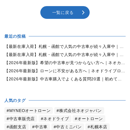
一覧に戻る
最近の投稿
【最新在庫入荷】札幌・函館で人気の中古車が続々入庫中｜早い者勝ち！【ダイハツ ミラココア660プラスX 4WD】
【最新在庫入荷】札幌・函館で人気の中古車が続々入庫中｜早い者勝ち！【ホンダ N-BOX660カスタムG Lパッケージ 4WD】
【2026年最新版】希望の中古車が見つからない方へ｜ネオカーオーダーで理想の一台を全国からお探しします
【2026年最新版】ローンに不安がある方へ｜ネオドライブローンの窓口で新しいカーライフをサポート
【2026年最新版】中古車購入でよくある質問20選｜初めての方でも失敗しない完全ガイド【札幌・北海道対応】
人気のタグ
MYNEOオートローン
株式会社ネオジャパン
中古車販売店
ネオドライブ
オートローン
函館支店
中古車
中古ミニバン
札幌本店