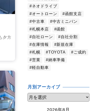
ネオドライブ
オートローン
函館支店
中古車
中古ミニバン
札幌本店
函館
自社ローン
自社分割
も夕方
在庫情報
新規在庫
札幌
TOYOTA
ご成約
営業
納車準備
軽自動車
月別アーカイブ
2026年8月