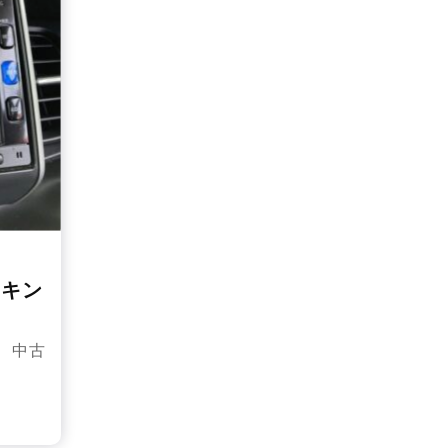
ンキン
 中古