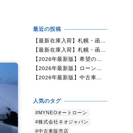
最近の投稿
【最新在庫入荷】札幌・函館で人気の中古車が続々入庫中｜早い者勝ち！【ダイハツ ミラココア660プラスX 4WD】
【最新在庫入荷】札幌・函館で人気の中古車が続々入庫中｜早い者勝ち！【ホンダ N-BOX660カスタムG Lパッケージ 4WD】
【2026年最新版】希望の中古車が見つからない方へ｜ネオカーオーダーで理想の一台を全国からお探しします
【2026年最新版】ローンに不安がある方へ｜ネオドライブローンの窓口で新しいカーライフをサポート
【2026年最新版】中古車購入でよくある質問20選｜初めての方でも失敗しない完全ガイド【札幌・北海道対応】
人気のタグ
MYNEOオートローン
株式会社ネオジャパン
中古車販売店