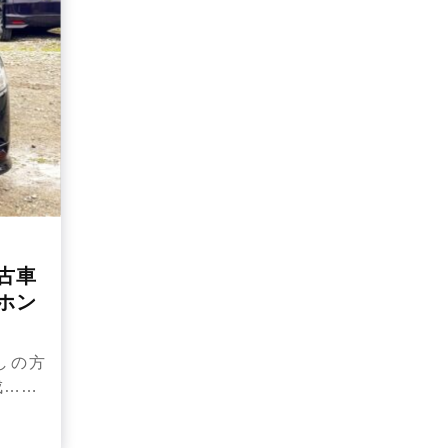
古車
ホン
】
しの方
成……