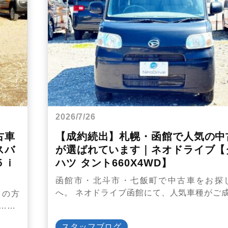
2026/7/26
古車
【成約続出】札幌・函館で人気の中
スバ
が選ばれています｜ネオドライブ【
５ｉ
ハツ タント660X4WD】
函館市・北斗市・七飯町で中古車をお探
へ。 ネオドライブ函館にて、人気車種がご
しの方
……
スタッフブログ