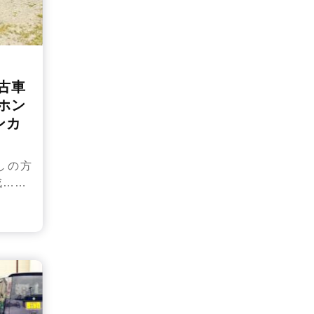
古車
ホン
ンカ
しの方
成……