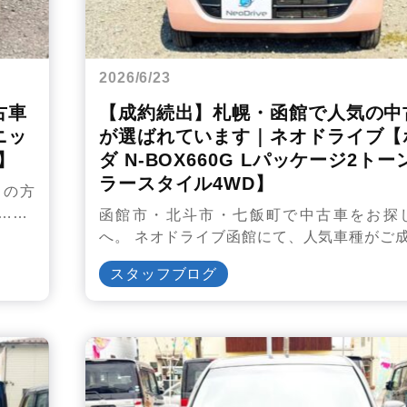
2026/6/23
古車
【成約続出】札幌・函館で人気の中
ニッ
が選ばれています｜ネオドライブ【
】
ダ N-BOX660G Lパッケージ2トー
ラースタイル4WD】
しの方
……
函館市・北斗市・七飯町で中古車をお探
へ。 ネオドライブ函館にて、人気車種がご
スタッフブログ