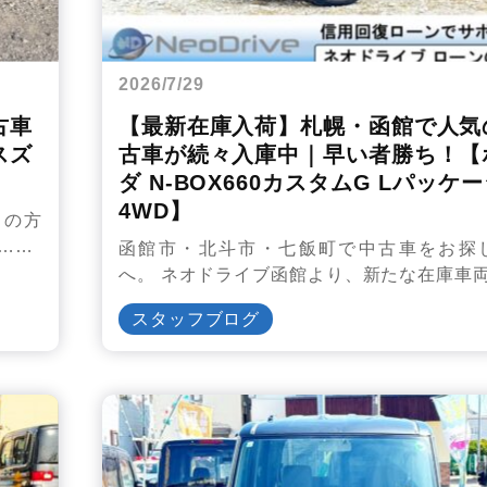
2026/7/29
古車
【最新在庫入荷】札幌・函館で人気
スズ
古車が続々入庫中｜早い者勝ち！【
ダ N-BOX660カスタムG Lパッケ
4WD】
しの方
……
函館市・北斗市・七飯町で中古車をお探
へ。 ネオドライブ函館より、新たな在庫車
スタッフブログ