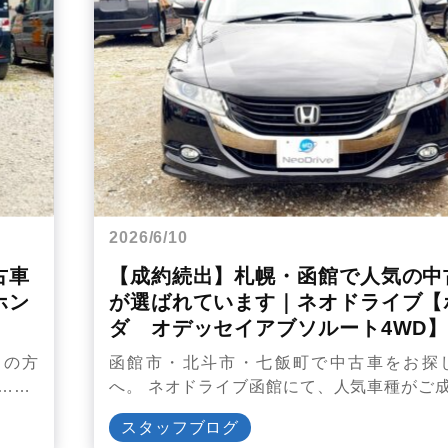
2026/6/10
古車
【成約続出】札幌・函館で人気の中
ホン
が選ばれています｜ネオドライブ【
ダ オデッセイアブソルート4WD
しの方
函館市・北斗市・七飯町で中古車をお探
……
へ。 ネオドライブ函館にて、人気車種がご
スタッフブログ