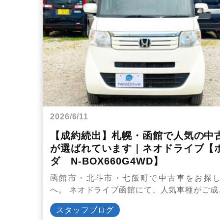
2026/6/11
【成約続出】札幌・函館で人気の中
が選ばれています｜ネオドライブ【
ダ N-BOX660G4WD】
函館市・北斗市・七飯町で中古車をお探
へ。 ネオドライブ函館にて、人気車種がご成
スタッフブログ