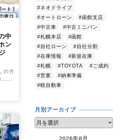
ネオドライブ
オートローン
函館支店
中古車
中古ミニバン
の中
札幌本店
函館
ホン
自社ローン
自社分割
ージ
在庫情報
新規在庫
札幌
TOYOTA
ご成約
しの方
営業
納車準備
両……
軽自動車
月別アーカイブ
2026年8月