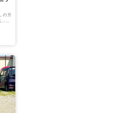
しの方
成……