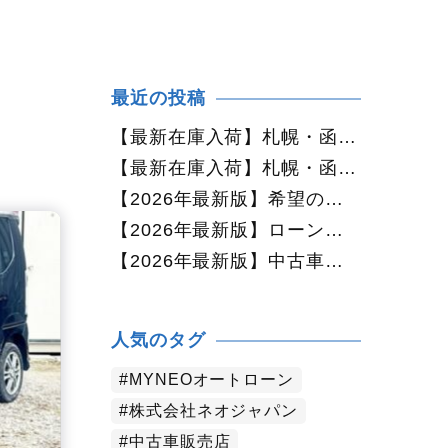
最近の投稿
【最新在庫入荷】札幌・函館で人気の中古車が続々入庫中｜早い者勝ち！【ダイハツ ミラココア660プラスX 4WD】
【最新在庫入荷】札幌・函館で人気の中古車が続々入庫中｜早い者勝ち！【ホンダ N-BOX660カスタムG Lパッケージ 4WD】
【2026年最新版】希望の中古車が見つからない方へ｜ネオカーオーダーで理想の一台を全国からお探しします
【2026年最新版】ローンに不安がある方へ｜ネオドライブローンの窓口で新しいカーライフをサポート
【2026年最新版】中古車購入でよくある質問20選｜初めての方でも失敗しない完全ガイド【札幌・北海道対応】
人気のタグ
MYNEOオートローン
株式会社ネオジャパン
中古車販売店