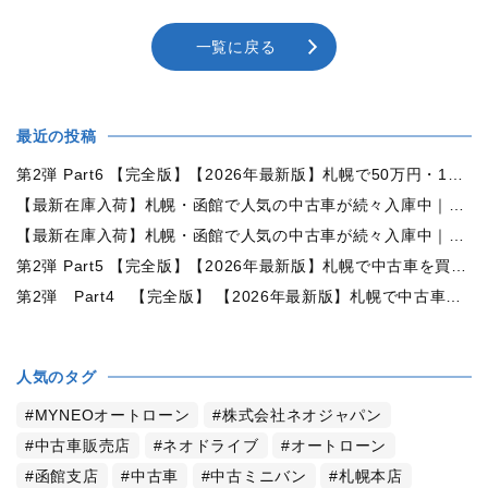
一覧に戻る
最近の投稿
第2弾 Part6 【完全版】【2026年最新版】札幌で50万円・100万円・150万円ならどんな中古車が買える？予算別中古車選び完全ガイド
【最新在庫入荷】札幌・函館で人気の中古車が続々入庫中｜早い者勝ち！【トヨタ ヴォクシー2.0ZS煌Ⅱ 4WD】
【最新在庫入荷】札幌・函館で人気の中古車が続々入庫中｜早い者勝ち！【ダイハツ タント660カスタムX 4WD】
第2弾 Part5 【完全版】【2026年最新版】札幌で中古車を買うなら何月がおすすめ？狙い目の時期・冬前に買うメリットを徹底解説
第2弾 Part4 【完全版】 【2026年最新版】札幌で中古車を買うなら2WDと4WDどっち？北海道の雪道・燃費・価格・維持費を徹底比較
人気のタグ
MYNEOオートローン
株式会社ネオジャパン
中古車販売店
ネオドライブ
オートローン
函館支店
中古車
中古ミニバン
札幌本店