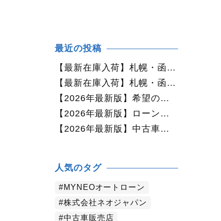
最近の投稿
【最新在庫入荷】札幌・函館で人気の中古車が続々入庫中｜早い者勝ち！【ダイハツ ミラココア660プラスX 4WD】
【最新在庫入荷】札幌・函館で人気の中古車が続々入庫中｜早い者勝ち！【ホンダ N-BOX660カスタムG Lパッケージ 4WD】
【2026年最新版】希望の中古車が見つからない方へ｜ネオカーオーダーで理想の一台を全国からお探しします
【2026年最新版】ローンに不安がある方へ｜ネオドライブローンの窓口で新しいカーライフをサポート
【2026年最新版】中古車購入でよくある質問20選｜初めての方でも失敗しない完全ガイド【札幌・北海道対応】
人気のタグ
MYNEOオートローン
株式会社ネオジャパン
中古車販売店