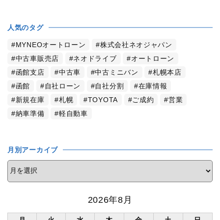
人気のタグ
MYNEOオートローン
株式会社ネオジャパン
中古車販売店
ネオドライブ
オートローン
函館支店
中古車
中古ミニバン
札幌本店
函館
自社ローン
自社分割
在庫情報
新規在庫
札幌
TOYOTA
ご成約
営業
納車準備
軽自動車
月別アーカイブ
2026年8月
月
火
水
木
金
土
日