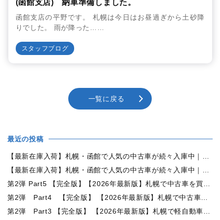
(函館支店) 納車準備しました。
函館支店の平野です。 札幌は今日はお昼過ぎから土砂降
りでした。 雨が降った……
スタッフブログ
一覧に戻る
最近の投稿
【最新在庫入荷】札幌・函館で人気の中古車が続々入庫中｜早い者勝ち！【トヨタ ヴォクシー2.0ZS煌Ⅱ 4WD】
【最新在庫入荷】札幌・函館で人気の中古車が続々入庫中｜早い者勝ち！【ダイハツ タント660カスタムX 4WD】
第2弾 Part5 【完全版】【2026年最新版】札幌で中古車を買うなら何月がおすすめ？狙い目の時期・冬前に買うメリットを徹底解説
第2弾 Part4 【完全版】 【2026年最新版】札幌で中古車を買うなら2WDと4WDどっち？北海道の雪道・燃費・価格・維持費を徹底比較
第2弾 Part3 【完全版】 【2026年最新版】札幌で軽自動車を持つと月々いくら？維持費・ガソリン・保険・車検・冬タイヤまで徹底解説