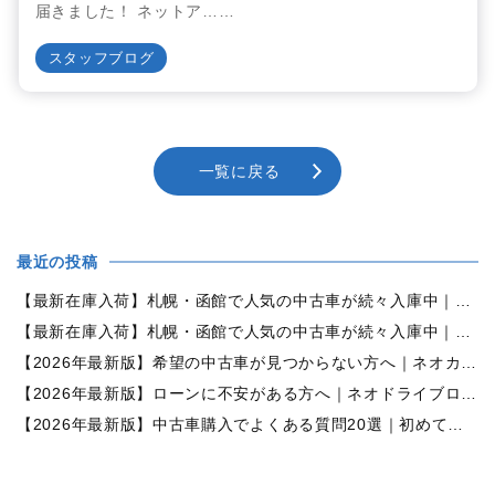
届きました！ ネットア……
スタッフブログ
一覧に戻る
最近の投稿
【最新在庫入荷】札幌・函館で人気の中古車が続々入庫中｜早い者勝ち！【ダイハツ ミラココア660プラスX 4WD】
【最新在庫入荷】札幌・函館で人気の中古車が続々入庫中｜早い者勝ち！【ホンダ N-BOX660カスタムG Lパッケージ 4WD】
【2026年最新版】希望の中古車が見つからない方へ｜ネオカーオーダーで理想の一台を全国からお探しします
【2026年最新版】ローンに不安がある方へ｜ネオドライブローンの窓口で新しいカーライフをサポート
【2026年最新版】中古車購入でよくある質問20選｜初めての方でも失敗しない完全ガイド【札幌・北海道対応】