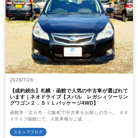
2026/7/26
【成約続出】札幌・函館で人気の中古車が選ばれて
います｜ネオドライブ【スバル レガシィツーリン
グワゴン２．５ｉＬパッケージ4WD】
函館市・北斗市・七飯町で中古車をお探しの方へ。 ネオ
ドライブ函館にて、人気車種がご成……
スタッフブログ