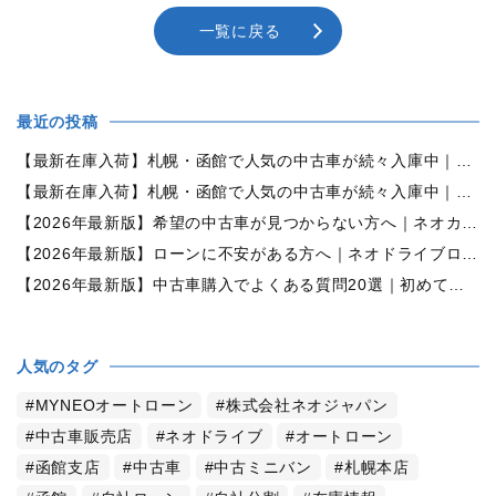
一覧に戻る
最近の投稿
【最新在庫入荷】札幌・函館で人気の中古車が続々入庫中｜早い者勝ち！【ダイハツ ミラココア660プラスX 4WD】
【最新在庫入荷】札幌・函館で人気の中古車が続々入庫中｜早い者勝ち！【ホンダ N-BOX660カスタムG Lパッケージ 4WD】
【2026年最新版】希望の中古車が見つからない方へ｜ネオカーオーダーで理想の一台を全国からお探しします
【2026年最新版】ローンに不安がある方へ｜ネオドライブローンの窓口で新しいカーライフをサポート
【2026年最新版】中古車購入でよくある質問20選｜初めての方でも失敗しない完全ガイド【札幌・北海道対応】
人気のタグ
MYNEOオートローン
株式会社ネオジャパン
中古車販売店
ネオドライブ
オートローン
函館支店
中古車
中古ミニバン
札幌本店