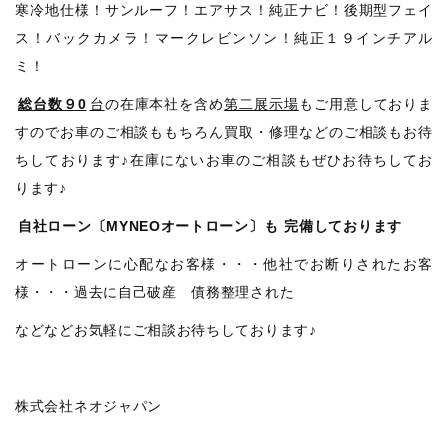
寒冷地仕様！サンルーフ！エアサス！純正ナビ！後期型フェイ
ス！バックカメラ！マークレビンソン！純正１９インチアル
ミ！
総台数９0
台
の在庫本社を含め
第二展示場
もご用意しておりま
すのでお車のご相談ももちろん買取・修理などのご相談もお待
ちしております♪在庫にないお車のご相談もぜひお待ちしてお
ります♪
自社ローン〔MYNEOオートローン〕も
完備しております
オートローンに心配なお客様・・・他社でお断りされたお客
様・・・過去に自己破産 債務整理された
などなどお気軽にご相談お待ちしております♪
株式会社ネオジャパン