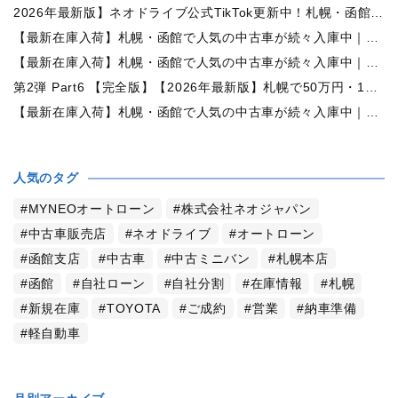
2026年最新版】ネオドライブ公式TikTok更新中！札幌・函館の中古車情報を動画で発信
【最新在庫入荷】札幌・函館で人気の中古車が続々入庫中｜早い者勝ち！【日産 ルークス660X 4WD】
【最新在庫入荷】札幌・函館で人気の中古車が続々入庫中｜早い者勝ち！【ダイハツ ムーヴコンテ660L 4WD】
第2弾 Part6 【完全版】【2026年最新版】札幌で50万円・100万円・150万円ならどんな中古車が買える？予算別中古車選び完全ガイド
【最新在庫入荷】札幌・函館で人気の中古車が続々入庫中｜早い者勝ち！【トヨタ ヴォクシー2.0ZS煌Ⅱ 4WD】
人気のタグ
MYNEOオートローン
株式会社ネオジャパン
中古車販売店
ネオドライブ
オートローン
函館支店
中古車
中古ミニバン
札幌本店
函館
自社ローン
自社分割
在庫情報
札幌
新規在庫
TOYOTA
ご成約
営業
納車準備
軽自動車