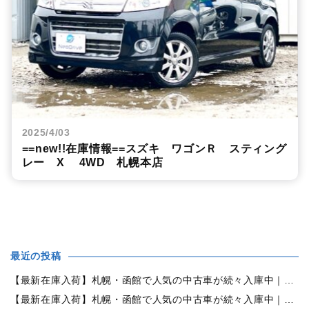
2025/4/03
==new!!在庫情報==スズキ ワゴンＲ スティング
レー X 4WD 札幌本店
最近の投稿
【最新在庫入荷】札幌・函館で人気の中古車が続々入庫中｜早い者勝ち！【ダイハツ ミラココア660プラスX 4WD】
【最新在庫入荷】札幌・函館で人気の中古車が続々入庫中｜早い者勝ち！【ホンダ N-BOX660カスタムG Lパッケージ 4WD】