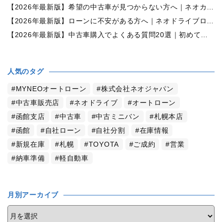
【2026年最新版】希望の中古車が見つからない方へ｜ネオカーオーダーで理想の一台を全国からお探しします
【2026年最新版】ローンに不安がある方へ｜ネオドライブローンの窓口で新しいカーライフをサポート
【2026年最新版】中古車購入でよくある質問20選｜初めての方でも失敗しない完全ガイド【札幌・北海道対応】
人気のタグ
MYNEOオートローン
株式会社ネオジャパン
中古車販売店
ネオドライブ
オートローン
函館支店
中古車
中古ミニバン
札幌本店
函館
自社ローン
自社分割
在庫情報
新規在庫
札幌
TOYOTA
ご成約
営業
納車準備
軽自動車
月別アーカイブ