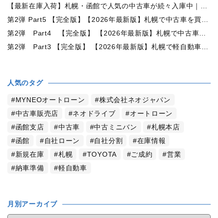
【最新在庫入荷】札幌・函館で人気の中古車が続々入庫中｜早い者勝ち！【ダイハツ タント660カスタムX 4WD】
第2弾 Part5 【完全版】【2026年最新版】札幌で中古車を買うなら何月がおすすめ？狙い目の時期・冬前に買うメリットを徹底解説
第2弾 Part4 【完全版】 【2026年最新版】札幌で中古車を買うなら2WDと4WDどっち？北海道の雪道・燃費・価格・維持費を徹底比較
第2弾 Part3 【完全版】 【2026年最新版】札幌で軽自動車を持つと月々いくら？維持費・ガソリン・保険・車検・冬タイヤまで徹底解説
人気のタグ
MYNEOオートローン
株式会社ネオジャパン
中古車販売店
ネオドライブ
オートローン
函館支店
中古車
中古ミニバン
札幌本店
函館
自社ローン
自社分割
在庫情報
新規在庫
札幌
TOYOTA
ご成約
営業
納車準備
軽自動車
月別アーカイブ