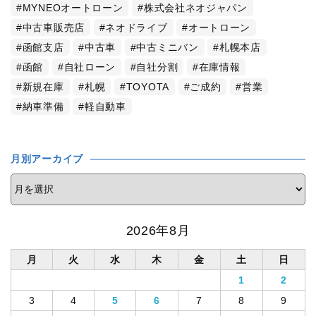
MYNEOオートローン
株式会社ネオジャパン
中古車販売店
ネオドライブ
オートローン
函館支店
中古車
中古ミニバン
札幌本店
函館
自社ローン
自社分割
在庫情報
新規在庫
札幌
TOYOTA
ご成約
営業
納車準備
軽自動車
月別アーカイブ
2026年8月
月
火
水
木
金
土
日
1
2
3
4
5
6
7
8
9