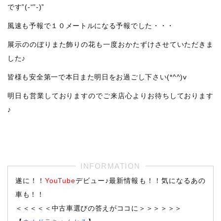
です”(-“”-)”
風速も予報で１０メートルになる予報でした・・・
展示ののぼりまた飾りの花も一度おかたずけさせていただきま
した♪
皆様も安全第一で本日また明日をお過ごし下さい(*^^)v
明日も営業しておりますのでご来店心よりお待ちしております
♪
遂に！！
YouTube
デビュー♪最新情報も！！気になるあの
車も！！
＜＜＜＜＜中古車選びの答えがココに＞＞＞＞＞＞