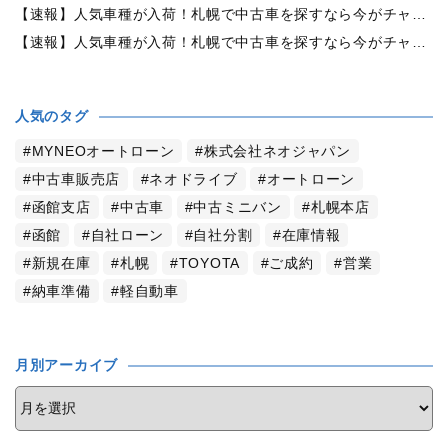
【速報】人気車種が入荷！札幌で中古車を探すなら今がチャンス！早い者勝ち！【日産・エルグランド 3.5 350ハイウェイスターアーバンクロム4WD】
【速報】人気車種が入荷！札幌で中古車を探すなら今がチャンス！早い者勝ち！【ホンダ・オデッセイ 2.4アブソルートEXホンダセンシング 4WD】
人気のタグ
MYNEOオートローン
株式会社ネオジャパン
中古車販売店
ネオドライブ
オートローン
函館支店
中古車
中古ミニバン
札幌本店
函館
自社ローン
自社分割
在庫情報
新規在庫
札幌
TOYOTA
ご成約
営業
納車準備
軽自動車
月別アーカイブ