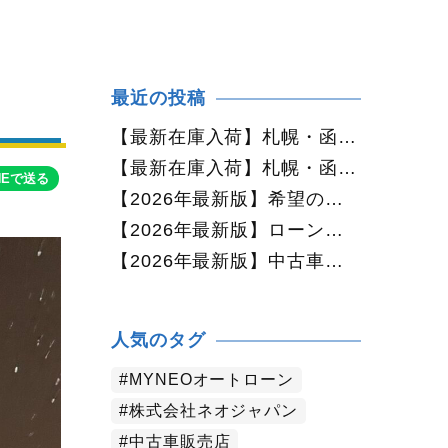
最近の投稿
【最新在庫入荷】札幌・函館で人気の中古車が続々入庫中｜早い者勝ち！【ダイハツ ミラココア660プラスX 4WD】
【最新在庫入荷】札幌・函館で人気の中古車が続々入庫中｜早い者勝ち！【ホンダ N-BOX660カスタムG Lパッケージ 4WD】
NEで送る
【2026年最新版】希望の中古車が見つからない方へ｜ネオカーオーダーで理想の一台を全国からお探しします
【2026年最新版】ローンに不安がある方へ｜ネオドライブローンの窓口で新しいカーライフをサポート
【2026年最新版】中古車購入でよくある質問20選｜初めての方でも失敗しない完全ガイド【札幌・北海道対応】
人気のタグ
MYNEOオートローン
株式会社ネオジャパン
中古車販売店