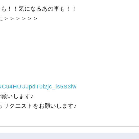
報も！！気になるあの車も！！
に＞＞＞＞＞＞
/UCu4HUUJpdT0i2jc_is5S3iw
願いします♪
らリクエストをお願いします♪