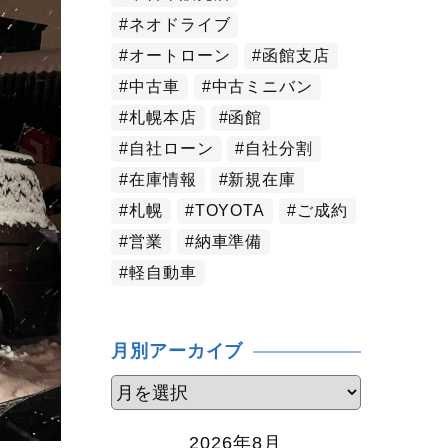
ネオドライブ
オートローン
函館支店
中古車
中古ミニバン
札幌本店
函館
自社ローン
自社分割
在庫情報
新規在庫
札幌
TOYOTA
ご成約
営業
納車準備
軽自動車
月別アーカイブ
2026年8月