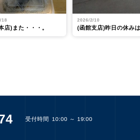
/18
2026/2/10
幌本店)また・・・。
(函館支店)昨日の休み
74
受付時間
10:00 ～ 19:00