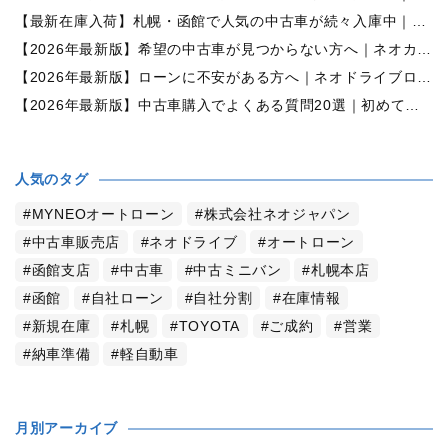
【最新在庫入荷】札幌・函館で人気の中古車が続々入庫中｜早い者勝ち！【ホンダ N-BOX660カスタムG Lパッケージ 4WD】
【2026年最新版】希望の中古車が見つからない方へ｜ネオカーオーダーで理想の一台を全国からお探しします
【2026年最新版】ローンに不安がある方へ｜ネオドライブローンの窓口で新しいカーライフをサポート
【2026年最新版】中古車購入でよくある質問20選｜初めての方でも失敗しない完全ガイド【札幌・北海道対応】
人気のタグ
MYNEOオートローン
株式会社ネオジャパン
中古車販売店
ネオドライブ
オートローン
函館支店
中古車
中古ミニバン
札幌本店
函館
自社ローン
自社分割
在庫情報
新規在庫
札幌
TOYOTA
ご成約
営業
納車準備
軽自動車
月別アーカイブ