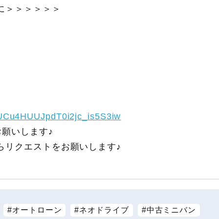
に＞＞＞＞＞＞
/UCu4HUUJpdT0i2jc_is5S3iw
願いします♪
らリクエストをお願いします♪
オートローン
ネオドライブ
中古ミニバン