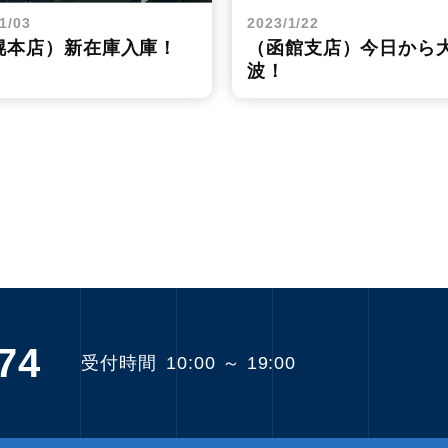
1/03
2023/1/22
幌本店）新在庫入庫！
（函館支店）今日から
波！
74
受付時間
10:00 ～ 19:00