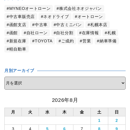
MYNEOオートローン
株式会社ネオジャパン
中古車販売店
ネオドライブ
オートローン
函館支店
中古車
中古ミニバン
札幌本店
函館
自社ローン
自社分割
在庫情報
札幌
新規在庫
TOYOTA
ご成約
営業
納車準備
軽自動車
月別アーカイブ
2026年8月
月
火
水
木
金
土
日
1
2
3
4
5
6
7
8
9