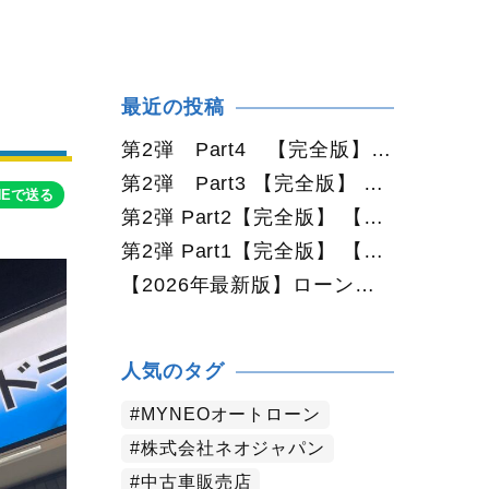
最近の投稿
第2弾 Part4 【完全版】 【2026年最新版】札幌で中古車を買うなら2WDと4WDどっち？北海道の雪道・燃費・価格・維持費を徹底比較
第2弾 Part3 【完全版】 【2026年最新版】札幌で軽自動車を持つと月々いくら？維持費・ガソリン・保険・車検・冬タイヤまで徹底解説
NEで送る
第2弾 Part2【完全版】 【2026年最新版】札幌で車を持つと年間いくら？軽自動車・コンパクトカー・ミニバン・SUVの維持費を徹底比較
第2弾 Part1【完全版】 【2026年最新版】札幌で車を持つと年間いくら？中古車の維持費・税金・ガソリン・駐車場代を徹底解説
【2026年最新版】ローンに不安がある方へ｜ネオドライブローンの窓口で中古車購入をサポート【札幌・函館・全国対応】
人気のタグ
MYNEOオートローン
株式会社ネオジャパン
中古車販売店