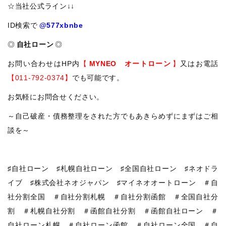
☆当社公式ライン↓↓
ID検索で
@577xbnbe
◎
自社ローン
◎
お問い合わせはHP内
【
MYNEO オートローン
】
又はお電話
【011-792-0374】
でも可能です。
お気軽にお問合せください。
～自己破産・債務整理をされた方でもあきらめずにまずはご相
談を～
♯自社ローン ♯札幌自社ローン ♯全国自社ローン ♯ネオドラ
イブ ♯株式会社ネオジャパン ♯マイネオオートローン ＃自
社分割全国 ＃自社分割札幌 ＃自社分割函館 ＃全国自社分
割 ＃札幌自社分割 ＃函館自社分割 ＃函館自社ローン ＃
自社ローン札幌 ＃自社ローン函館 ＃自社ローン全国 ＃自