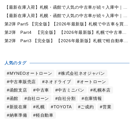
【最新在庫入荷】札幌・函館で人気の中古車が続々入庫中｜早い者勝ち！【トヨタ ヴォクシー2.0ZS煌Ⅱ 4WD】
【最新在庫入荷】札幌・函館で人気の中古車が続々入庫中｜早い者勝ち！【ダイハツ タント660カスタムX 4WD】
第2弾 Part5 【完全版】【2026年最新版】札幌で中古車を買うなら何月がおすすめ？狙い目の時期・冬前に買うメリットを徹底解説
第2弾 Part4 【完全版】 【2026年最新版】札幌で中古車を買うなら2WDと4WDどっち？北海道の雪道・燃費・価格・維持費を徹底比較
第2弾 Part3 【完全版】 【2026年最新版】札幌で軽自動車を持つと月々いくら？維持費・ガソリン・保険・車検・冬タイヤまで徹底解説
人気のタグ
MYNEOオートローン
株式会社ネオジャパン
中古車販売店
ネオドライブ
オートローン
函館支店
中古車
中古ミニバン
札幌本店
函館
自社ローン
自社分割
在庫情報
新規在庫
札幌
TOYOTA
ご成約
営業
納車準備
軽自動車