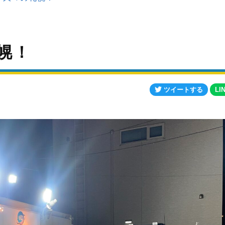
幌！
ツイートする
LI