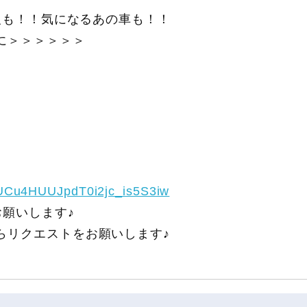
報も！！気になるあの車も！！
に＞＞＞＞＞＞
/UCu4HUUJpdT0i2jc_is5S3iw
願いします♪
らリクエストをお願いします♪