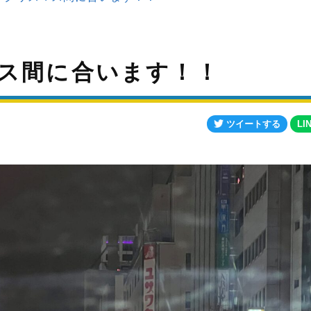
ス間に合います！！
ツイートする
LI