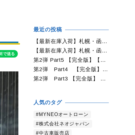
最近の投稿
【最新在庫入荷】札幌・函館で人気の中古車が続々入庫中｜早い者勝ち！【トヨタ ヴォクシー2.0ZS煌Ⅱ 4WD】
【最新在庫入荷】札幌・函館で人気の中古車が続々入庫中｜早い者勝ち！【ダイハツ タント660カスタムX 4WD】
NEで送る
第2弾 Part5 【完全版】【2026年最新版】札幌で中古車を買うなら何月がおすすめ？狙い目の時期・冬前に買うメリットを徹底解説
第2弾 Part4 【完全版】 【2026年最新版】札幌で中古車を買うなら2WDと4WDどっち？北海道の雪道・燃費・価格・維持費を徹底比較
第2弾 Part3 【完全版】 【2026年最新版】札幌で軽自動車を持つと月々いくら？維持費・ガソリン・保険・車検・冬タイヤまで徹底解説
人気のタグ
MYNEOオートローン
株式会社ネオジャパン
中古車販売店