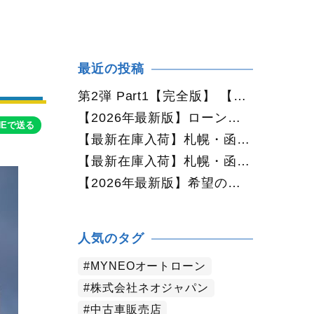
最近の投稿
第2弾 Part1【完全版】 【2026年最新版】札幌で車を持つと年間いくら？中古車の維持費・税金・ガソリン・駐車場代を徹底解説
【2026年最新版】ローンに不安がある方へ｜ネオドライブローンの窓口で中古車購入をサポート【札幌・函館・全国対応】
NEで送る
【最新在庫入荷】札幌・函館で人気の中古車が続々入庫中｜早い者勝ち！【ダイハツ ミラココア660プラスX 4WD】
【最新在庫入荷】札幌・函館で人気の中古車が続々入庫中｜早い者勝ち！【ホンダ N-BOX660カスタムG Lパッケージ 4WD】
【2026年最新版】希望の中古車が見つからない方へ｜ネオカーオーダーで理想の一台を全国からお探しします
人気のタグ
MYNEOオートローン
株式会社ネオジャパン
中古車販売店