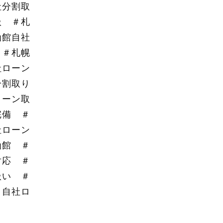
社分割取
扱 ＃札
函館自社
 ＃札幌
社ローン
分割取り
ローン取
完備 ＃
社ローン
函館 ＃
対応 ＃
扱い ＃
＃自社ロ