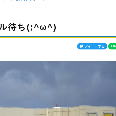
待ち(;^ω^)
ツイートする
LI