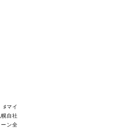
。
 ♯マイ
札幌自社
ローン全