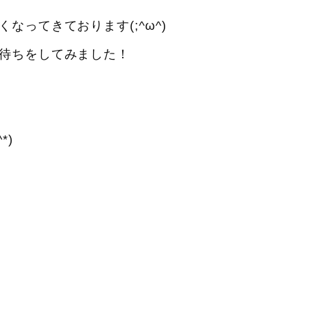
ってきております(;^ω^)
待ちをしてみました！
*)