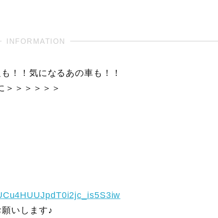
報も！！気になるあの車も！！
に＞＞＞＞＞＞
/UCu4HUUJpdT0i2jc_is5S3iw
願いします♪