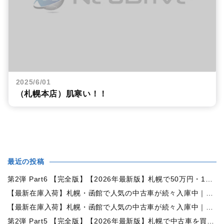
2025/6/01
（札幌本店）肌寒い！！
最近の投稿
第2弾 Part6 【完全版】【2026年最新版】札幌で50万円・100万円・150万円ならどんな中古車が買える？予算別中古車選び完全ガイド
【最新在庫入荷】札幌・函館で人気の中古車が続々入庫中｜早い者勝ち！【トヨタ ヴォクシー2.0ZS煌Ⅱ 4WD】
【最新在庫入荷】札幌・函館で人気の中古車が続々入庫中｜早い者勝ち！【ダイハツ タント660カスタムX 4WD】
第2弾 Part5 【完全版】【2026年最新版】札幌で中古車を買うなら何月がおすすめ？狙い目の時期・冬前に買うメリットを徹底解説