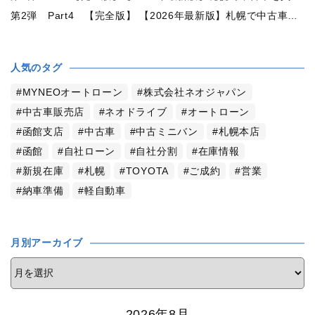
第2弾 Part4 【完全版】 【2026年最新版】札幌で中古車を買うなら2WDと4WDどっち？北海道の雪道・燃費・価格・維持費を徹底比較
人気のタグ
MYNEOオートローン
株式会社ネオジャパン
中古車販売店
ネオドライブ
オートローン
函館支店
中古車
中古ミニバン
札幌本店
函館
自社ローン
自社分割
在庫情報
新規在庫
札幌
TOYOTA
ご成約
営業
納車準備
軽自動車
月別アーカイブ
2026年8月