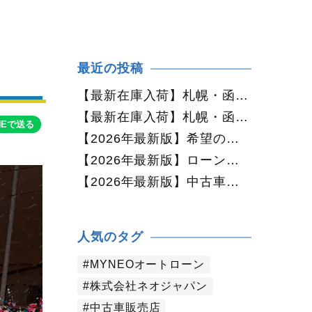
最近の投稿
【最新在庫入荷】札幌・函館で人気の中古車が続々入庫中｜早い者勝ち！【ダイハツ ミラココア660プラスX 4WD】
【最新在庫入荷】札幌・函館で人気の中古車が続々入庫中｜早い者勝ち！【ホンダ N-BOX660カスタムG Lパッケージ 4WD】
NEで送る
【2026年最新版】希望の中古車が見つからない方へ｜ネオカーオーダーで理想の一台を全国からお探しします
【2026年最新版】ローンに不安がある方へ｜ネオドライブローンの窓口で新しいカーライフをサポート
【2026年最新版】中古車購入でよくある質問20選｜初めての方でも失敗しない完全ガイド【札幌・北海道対応】
人気のタグ
MYNEOオートローン
株式会社ネオジャパン
中古車販売店