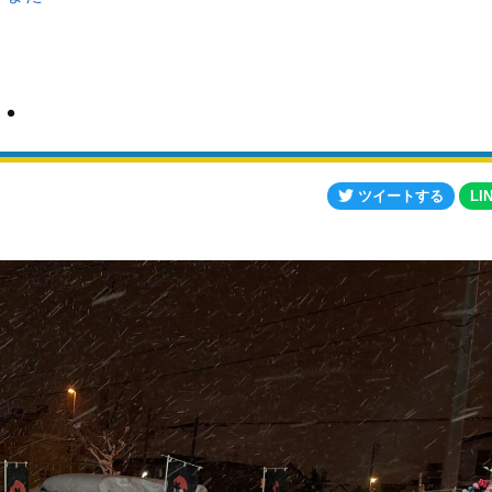
・
ツイートする
LI