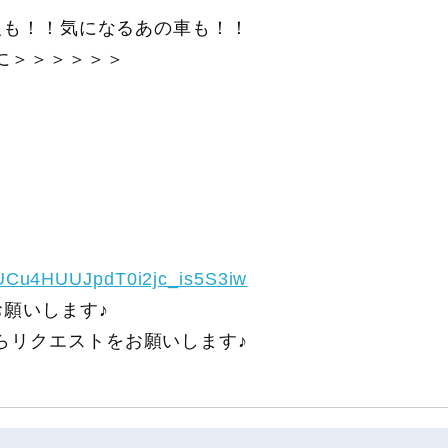
報も！！気になるあの車も！！
に＞＞＞＞＞＞
/UCu4HUUJpdT0i2jc_is5S3iw
願いします♪
らリクエストをお願いします♪