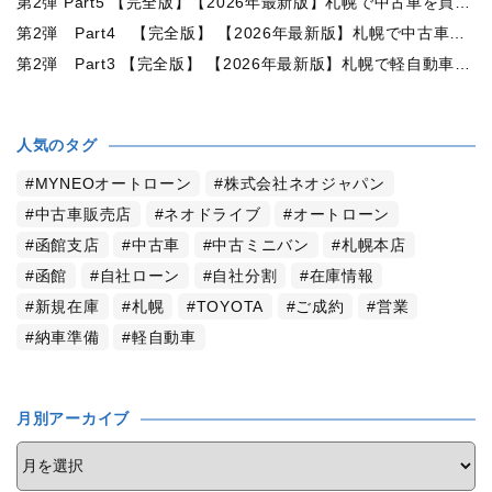
第2弾 Part5 【完全版】【2026年最新版】札幌で中古車を買うなら何月がおすすめ？狙い目の時期・冬前に買うメリットを徹底解説
第2弾 Part4 【完全版】 【2026年最新版】札幌で中古車を買うなら2WDと4WDどっち？北海道の雪道・燃費・価格・維持費を徹底比較
第2弾 Part3 【完全版】 【2026年最新版】札幌で軽自動車を持つと月々いくら？維持費・ガソリン・保険・車検・冬タイヤまで徹底解説
人気のタグ
MYNEOオートローン
株式会社ネオジャパン
中古車販売店
ネオドライブ
オートローン
函館支店
中古車
中古ミニバン
札幌本店
函館
自社ローン
自社分割
在庫情報
新規在庫
札幌
TOYOTA
ご成約
営業
納車準備
軽自動車
月別アーカイブ