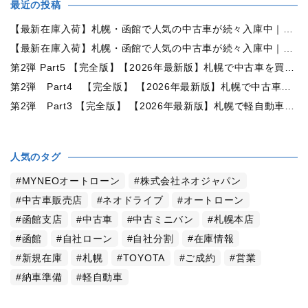
最近の投稿
【最新在庫入荷】札幌・函館で人気の中古車が続々入庫中｜早い者勝ち！【トヨタ ヴォクシー2.0ZS煌Ⅱ 4WD】
【最新在庫入荷】札幌・函館で人気の中古車が続々入庫中｜早い者勝ち！【ダイハツ タント660カスタムX 4WD】
第2弾 Part5 【完全版】【2026年最新版】札幌で中古車を買うなら何月がおすすめ？狙い目の時期・冬前に買うメリットを徹底解説
第2弾 Part4 【完全版】 【2026年最新版】札幌で中古車を買うなら2WDと4WDどっち？北海道の雪道・燃費・価格・維持費を徹底比較
第2弾 Part3 【完全版】 【2026年最新版】札幌で軽自動車を持つと月々いくら？維持費・ガソリン・保険・車検・冬タイヤまで徹底解説
人気のタグ
MYNEOオートローン
株式会社ネオジャパン
中古車販売店
ネオドライブ
オートローン
函館支店
中古車
中古ミニバン
札幌本店
函館
自社ローン
自社分割
在庫情報
新規在庫
札幌
TOYOTA
ご成約
営業
納車準備
軽自動車