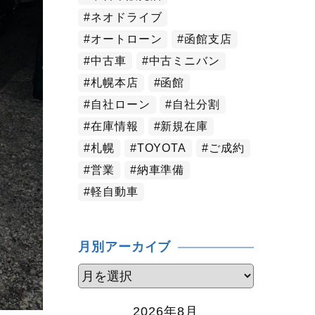
ネオドライブ
オートローン
函館支店
中古車
中古ミニバン
札幌本店
函館
自社ローン
自社分割
在庫情報
新規在庫
札幌
TOYOTA
ご成約
営業
納車準備
軽自動車
月別アーカイブ
2026年8月