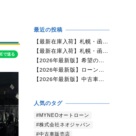
最近の投稿
【最新在庫入荷】札幌・函館で人気の中古車が続々入庫中｜早い者勝ち！【ダイハツ ミラココア660プラスX 4WD】
【最新在庫入荷】札幌・函館で人気の中古車が続々入庫中｜早い者勝ち！【ホンダ N-BOX660カスタムG Lパッケージ 4WD】
NEで送る
【2026年最新版】希望の中古車が見つからない方へ｜ネオカーオーダーで理想の一台を全国からお探しします
【2026年最新版】ローンに不安がある方へ｜ネオドライブローンの窓口で新しいカーライフをサポート
【2026年最新版】中古車購入でよくある質問20選｜初めての方でも失敗しない完全ガイド【札幌・北海道対応】
人気のタグ
MYNEOオートローン
株式会社ネオジャパン
中古車販売店