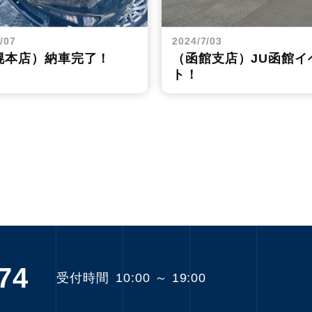
/07
2024/7/03
幌本店）納車完了！
（函館支店）JU函館イ
ト！
74
受付時間
10:00 ～ 19:00