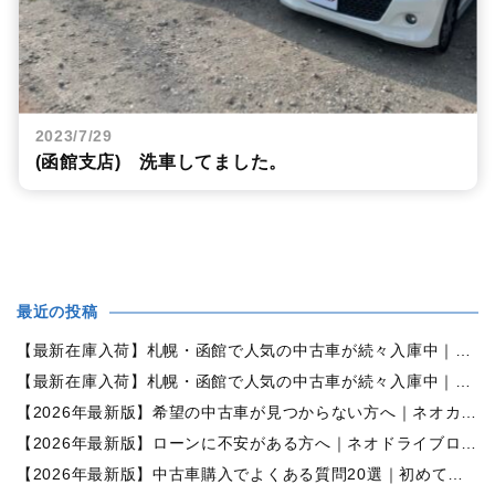
2023/7/29
(函館支店) 洗車してました。
最近の投稿
【最新在庫入荷】札幌・函館で人気の中古車が続々入庫中｜早い者勝ち！【ダイハツ ミラココア660プラスX 4WD】
【最新在庫入荷】札幌・函館で人気の中古車が続々入庫中｜早い者勝ち！【ホンダ N-BOX660カスタムG Lパッケージ 4WD】
【2026年最新版】希望の中古車が見つからない方へ｜ネオカーオーダーで理想の一台を全国からお探しします
【2026年最新版】ローンに不安がある方へ｜ネオドライブローンの窓口で新しいカーライフをサポート
【2026年最新版】中古車購入でよくある質問20選｜初めての方でも失敗しない完全ガイド【札幌・北海道対応】