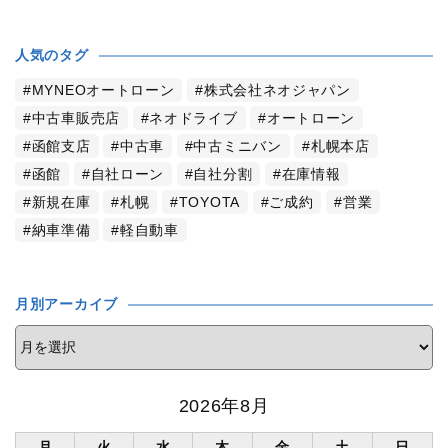
人気のタグ
MYNEOオートローン
株式会社ネオジャパン
中古車販売店
ネオドライブ
オートローン
函館支店
中古車
中古ミニバン
札幌本店
函館
自社ローン
自社分割
在庫情報
新規在庫
札幌
TOYOTA
ご成約
営業
納車準備
軽自動車
月別アーカイブ
2026年8月
月
火
水
木
金
土
日