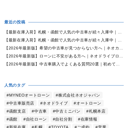
最近の投稿
【最新在庫入荷】札幌・函館で人気の中古車が続々入庫中｜早い者勝ち！【ダイハツ ミラココア660プラスX 4WD】
【最新在庫入荷】札幌・函館で人気の中古車が続々入庫中｜早い者勝ち！【ホンダ N-BOX660カスタムG Lパッケージ 4WD】
【2026年最新版】希望の中古車が見つからない方へ｜ネオカーオーダーで理想の一台を全国からお探しします
【2026年最新版】ローンに不安がある方へ｜ネオドライブローンの窓口で新しいカーライフをサポート
【2026年最新版】中古車購入でよくある質問20選｜初めての方でも失敗しない完全ガイド【札幌・北海道対応】
人気のタグ
MYNEOオートローン
株式会社ネオジャパン
中古車販売店
ネオドライブ
オートローン
函館支店
中古車
中古ミニバン
札幌本店
函館
自社ローン
自社分割
在庫情報
新規在庫
札幌
TOYOTA
ご成約
営業